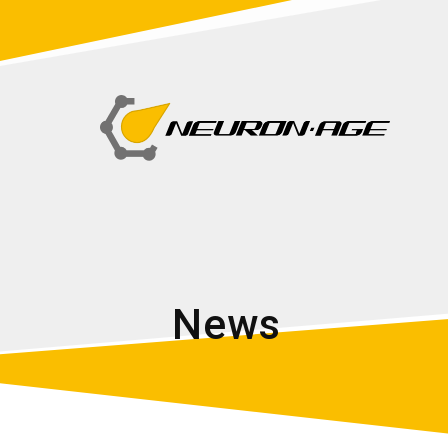
N
e
w
s