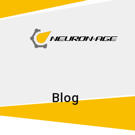
B
l
o
g