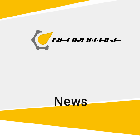
N
e
w
s