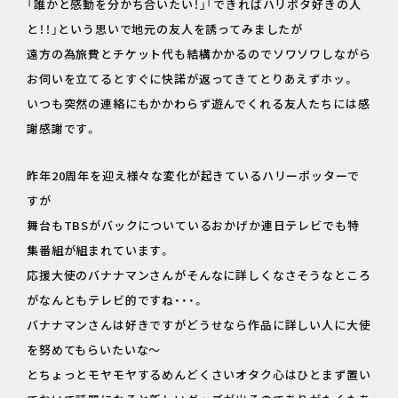
「誰かと感動を分かち合いたい！」「できればハリポタ好きの人
と！！」という思いで地元の友人を誘ってみましたが
遠方の為旅費とチケット代も結構かかるのでソワソワしながら
お伺いを立てるとすぐに快諾が返ってきてとりあえずホッ。
いつも突然の連絡にもかかわらず遊んでくれる友人たちには感
謝感謝です。
昨年20周年を迎え様々な変化が起きているハリーポッターで
すが
舞台もTBSがバックについているおかげか連日テレビでも特
集番組が組まれています。
応援大使のバナナマンさんがそんなに詳しくなさそうなところ
がなんともテレビ的ですね・・・。
バナナマンさんは好きですがどうせなら作品に詳しい人に大使
を努めてもらいたいな～
とちょっとモヤモヤするめんどくさいオタク心はひとまず置い