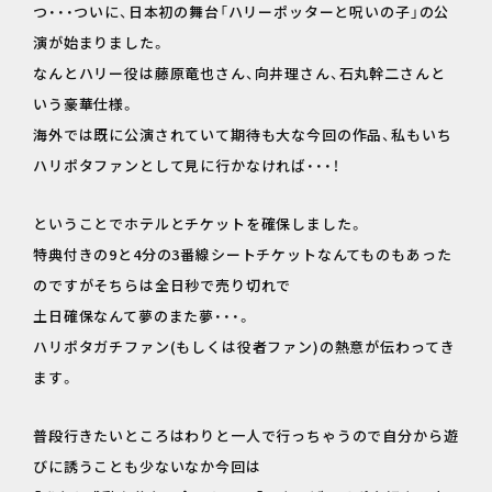
つ・・・ついに、日本初の舞台「ハリーポッターと呪いの子」の公
演が始まりました。
なんとハリー役は藤原竜也さん、向井理さん、石丸幹二さんと
いう豪華仕様。
海外では既に公演されていて期待も大な今回の作品、私もいち
ハリポタファンとして見に行かなければ・・・！
ということでホテルとチケットを確保しました。
特典付きの9と4分の3番線シートチケットなんてものもあった
のですがそちらは全日秒で売り切れで
土日確保なんて夢のまた夢・・・。
ハリポタガチファン(もしくは役者ファン)の熱意が伝わってき
ます。
普段行きたいところはわりと一人で行っちゃうので自分から遊
びに誘うことも少ないなか今回は