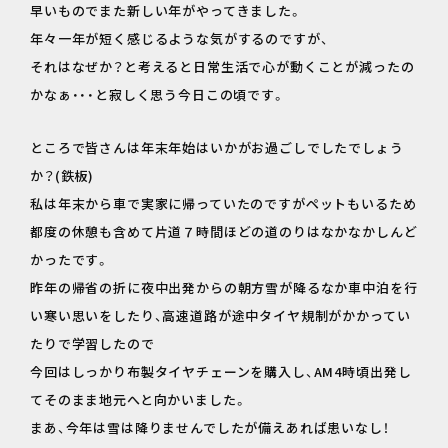
早いものでまた新しい年がやってきました。
年々一年が短く感じるような気がするのですが、
それはなぜか？と考えると日常生活で心が動くことが減ったの
かなぁ・・・と寂しく思う今日この頃です。
ところで皆さんは年末年始はいかがお過ごしでしたでしょう
か？(鉄板)
私は年末から車で実家に帰っていたのですがペットもいるため
都度の休憩も含めて片道７時間ほどの道のりはなかなかしんど
かったです。
昨年の帰省の折に夜中出発からの朝方雪が降るなか車中泊を行
い寒い思いをしたり、高速道路が途中タイヤ規制がかかってい
たりで学習したので
今回はしっかり布製タイヤチェーンを購入し、AM4時頃出発し
てそのまま地元へと向かいました。
まあ、今年は雪は降りませんでしたが備えあれば患いなし！