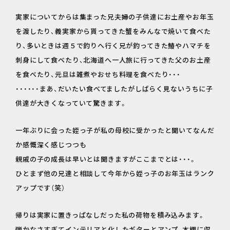
実家についてからは集まった兄夫婦の子供達にお土産やお年玉
を渡したり、義実家から貰ってきた蟹をみんなで焼いて食べた
り、多いときは週５で釣りへ行く兄が釣ってきた鰆やハマチを
刺身にして食べたり、北海道へ一人旅に行ってきた父のお土産
を食べたり、元旦は雑煮やおせち料理を食べたり・・・
・・・・・・まあ、だいたい食べてましたがしばらく見ないうちに子
供達が大きくなっていて驚きます。
一年ぶりに会った姪っ子が私の母校に受かったと聞いてなんだ
か感慨深く感じつつも
親戚の子の成長は早いとは聞きますがここまでとは・・・。
ひとまず他の兄達と相談して今年から姪っ子のお年玉はランク
アップです（笑）
帰りは実家に置きっぱなしだった私の荷物を積み込みます。
弾かなさすぎてインテリアと化したギターとアンプ、本棚に収