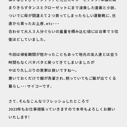
まりきらずタンスとクローゼットにまで浸食した漫画と小説、
ついでに母が間違えて２つ買ってしまったらしい運動靴に、兄
達から貰ったお土産、etc・・・
合わせて大人３人分ぐらいの重量を積み込む頃には台車で５往
復ほどしていました。
今回は帰省期間が短かったこともあって地元の友人達とは会う
時間もなくバタバタと戻ってきてしまいましたが
やはり久しぶりの実家は良いですね～。
置いておくだけで服が洗濯され、黙っていてもご飯が出てくる
暮らし・・・サイコーです。
さて、そんなこんなリフレッシュしたところで
2023年もお仕事頑張っていきますので本年もよろしくお願い
いたします！