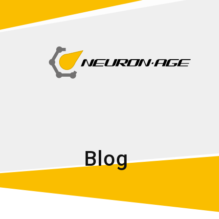
B
l
o
g