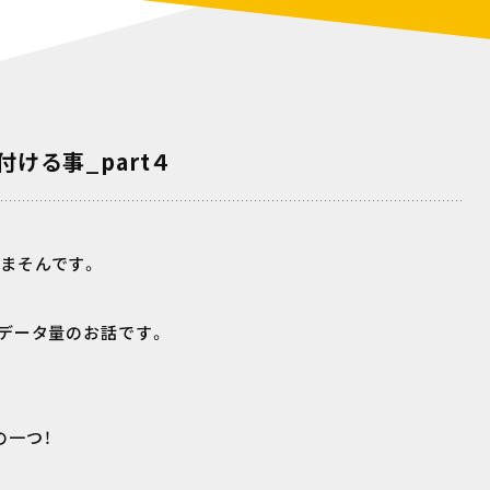
ける事_part４
まそんです。
とデータ量のお話です。
の一つ！