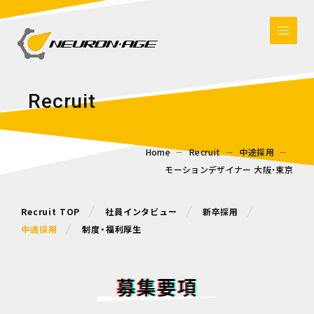
R
e
c
r
u
i
t
Home
Recruit
中途採用
モーションデザイナー 大阪・東京
Recruit TOP
社員インタビュー
新卒採用
中途採用
制度・福利厚生
募集要項