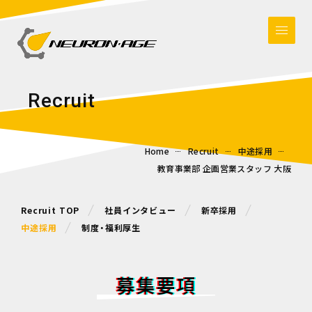
R
e
c
r
u
i
t
Home
Recruit
中途採用
教育事業部 企画営業スタッフ 大阪
Recruit TOP
社員インタビュー
新卒採用
中途採用
制度・福利厚生
募集要項